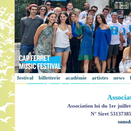
festival
billetterie
académie
artistes
news
Associa
Association loi du 1er jui
N° Siret 531373
sonsd